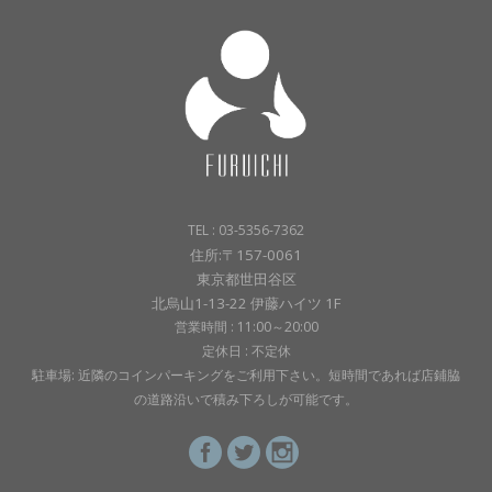
TEL : 03-5356-7362
住所:〒157-0061
東京都世田谷区
北烏山1-13-22 伊藤ハイツ 1F
営業時間 : 11:00～20:00
定休日 : 不定休
駐車場: 近隣のコインパーキングをご利用下さい。短時間であれば店鋪脇
の道路沿いで積み下ろしが可能です。