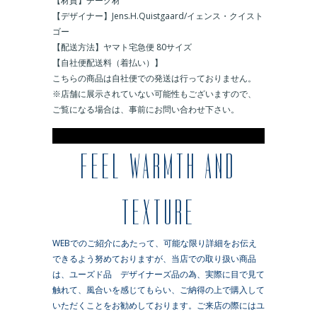
【材質】チーク材
【デザイナー】Jens.H.Quistgaard/イェンス・クイスト
ゴー
【配送方法】ヤマト宅急便 80サイズ
【自社便配送料（着払い）】
こちらの商品は自社便での発送は行っておりません。
※店舗に展示されていない可能性もございますので、
ご覧になる場合は、事前にお問い合わせ下さい。
※
FEEL WARMTH AND
TEXTURE
WEBでのご紹介にあたって、可能な限り詳細をお伝え
できるよう努めておりますが、当店での取り扱い商品
は、ユーズド品 デザイナーズ品の為、実際に目で見て
触れて、風合いを感じてもらい、ご納得の上で購入して
いただくことをお勧めしております。ご来店の際にはユ