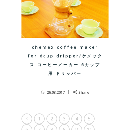
chemex coffee maker
for 6cup dripper/ケメック
ス コーヒーメーカー 6カップ
用 ドリッパー
26.03.2017
Share
1
2
3
4
5
6
7
8
9
10
11