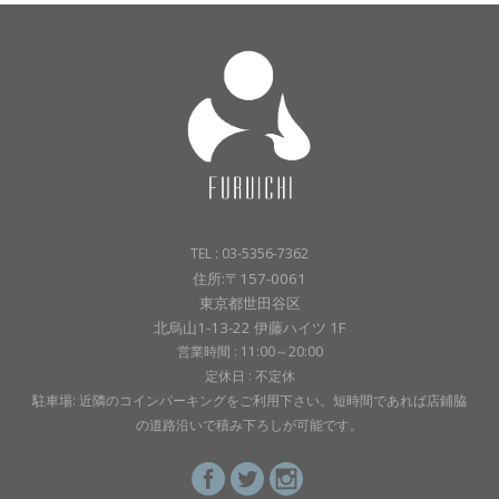
TEL : 03-5356-7362
住所:〒157-0061
東京都世田谷区
北烏山1-13-22 伊藤ハイツ 1F
営業時間 : 11:00～20:00
定休日 : 不定休
駐車場: 近隣のコインパーキングをご利用下さい。短時間であれば店鋪脇
の道路沿いで積み下ろしが可能です。