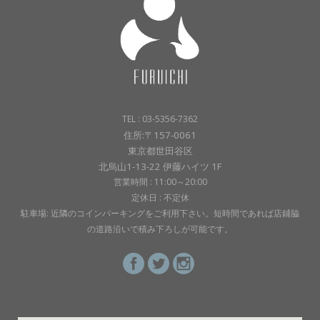
TEL : 03-5356-7362
住所:〒157-0061
東京都世田谷区
北烏山1-13-22 伊藤ハイツ 1F
営業時間 : 11:00～20:00
定休日 : 不定休
駐車場: 近隣のコインパーキングをご利用下さい。短時間であれば店鋪脇
の道路沿いで積み下ろしが可能です。