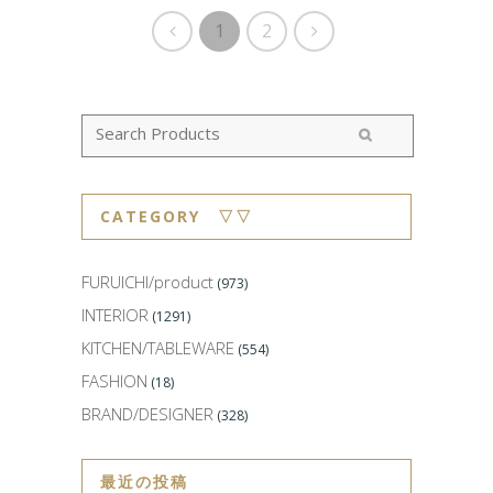
1
2
CATEGORY ▽▽
FURUICHI/product
(973)
INTERIOR
(1291)
KITCHEN/TABLEWARE
(554)
FASHION
(18)
BRAND/DESIGNER
(328)
最近の投稿