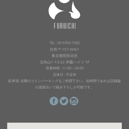
TEL : 03-5356-7362
住所:〒157-0061
東京都世田谷区
北烏山1-13-22 伊藤ハイツ 1F
営業時間 : 11:00～20:00
定休日 : 不定休
駐車場: 近隣のコインパーキングをご利用下さい。短時間であれば店鋪脇
の道路沿いで積み下ろしが可能です。