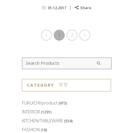
01.12.2017
Share
1
2
CATEGORY ▽▽
FURUICHI/product
(973)
INTERIOR
(1291)
KITCHEN/TABLEWARE
(554)
FASHION
(18)