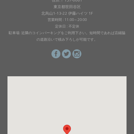
住所:〒157-0061
東京都世田谷区
北烏山1-13-22 伊藤ハイツ 1F
営業時間 : 11:00～20:00
定休日 : 不定休
駐車場: 近隣のコインパーキングをご利用下さい。短時間であれば店鋪脇
の道路沿いで積み下ろしが可能です。