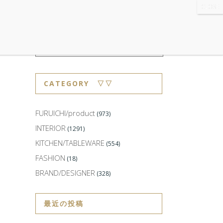
WS
・ABOUT
・CONTACT
CATEGORY ▽▽
FURUICHI/product
(973)
INTERIOR
(1291)
KITCHEN/TABLEWARE
(554)
FASHION
(18)
BRAND/DESIGNER
(328)
最近の投稿