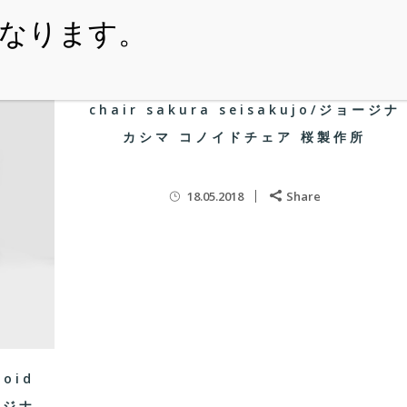
・ITEM
・SHOPPING-GUIDE
・REUSE
・NE
george nakashima cn101 conoid
chair sakura seisakujo/ジョージナ
カシマ コノイドチェア 桜製作所
18.05.2018
Share
noid
ョージナ