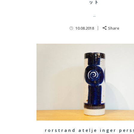
ット
...
10.08.2018
Share
rorstrand atelje inger pers