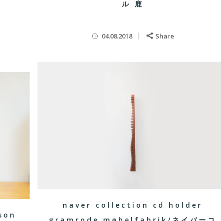
ル 鹿
04.08.2018
Share
naver collection cd holder
son
gramrode møbelfabrik/ネイバーコ