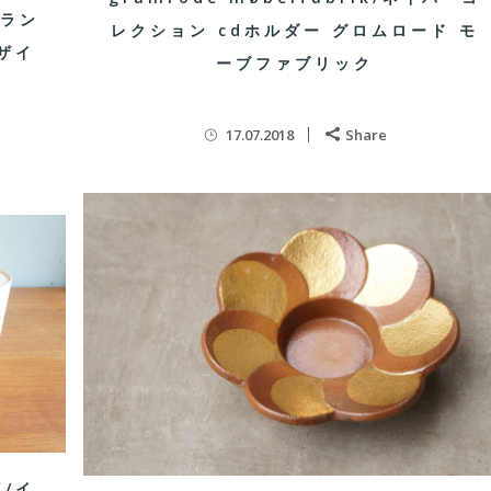
トラン
レクション cdホルダー グロムロード モ
ザイ
ーブファブリック
17.07.2018
Share
”/イ