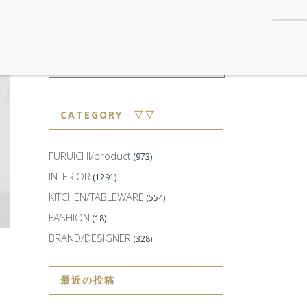
WS
・ABOUT
・CONTACT
CATEGORY ▽▽
FURUICHI/product
(973)
INTERIOR
(1291)
KITCHEN/TABLEWARE
(554)
FASHION
(18)
BRAND/DESIGNER
(328)
最近の投稿