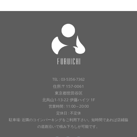
TEL : 03-5356-7362
住所:〒157-0061
東京都世田谷区
北烏山1-13-22 伊藤ハイツ 1F
営業時間 : 11:00～20:00
定休日 : 不定休
駐車場: 近隣のコインパーキングをご利用下さい。短時間であれば店鋪脇
の道路沿いで積み下ろしが可能です。