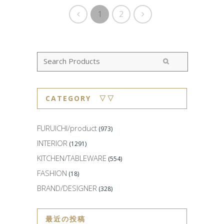
1
2
CATEGORY ▽▽
FURUICHI/product
(973)
INTERIOR
(1291)
KITCHEN/TABLEWARE
(554)
FASHION
(18)
BRAND/DESIGNER
(328)
最近の投稿