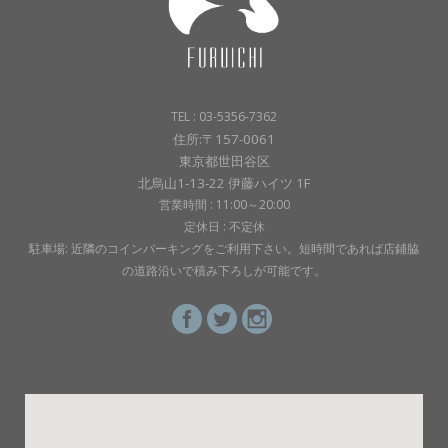
TEL : 03-5356-7362
住所:〒157-0061
東京都世田谷区
北烏山1-13-22 伊藤ハイツ 1F
営業時間 : 11:00～20:00
定休日 : 不定休
駐車場: 近隣のコインパーキングをご利用下さい。短時間であれば店鋪脇
の道路沿いで積み下ろしが可能です。